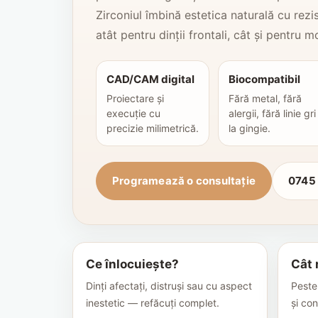
Zirconiul îmbină estetica naturală cu rezi
atât pentru dinții frontali, cât și pentru mo
CAD/CAM digital
Biocompatibil
Proiectare și
Fără metal, fără
execuție cu
alergii, fără linie gri
precizie milimetrică.
la gingie.
Programează o consultație
0745
Ce înlocuiește?
Cât 
Dinți afectați, distruși sau cu aspect
Peste 
inestetic — refăcuți complet.
și con