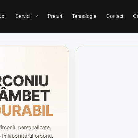
Noi
Servicii
Preturi
Tehnologie
Contact
Ca
RCONIU
ZÂMBET
DURABIL
irconiu personalizate,
 în laboratorul propriu.