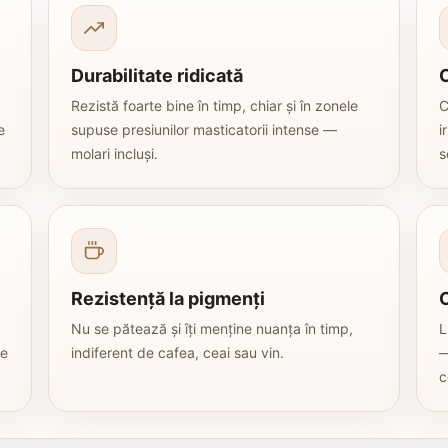
Durabilitate ridicată
C
Rezistă foarte bine în timp, chiar și în zonele
C
e
supuse presiunilor masticatorii intense —
i
molari incluși.
s
Rezistență la pigmenți
C
Nu se pătează și îți menține nuanța în timp,
L
pe
indiferent de cafea, ceai sau vin.
—
c