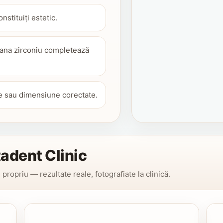
nstituiți estetic.
oana zirconiu completează
re sau dimensiune corectate.
tadent Clinic
propriu — rezultate reale, fotografiate la clinică.