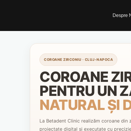
Skip
to
Despre 
content
COROANE ZIRCONIU · CLUJ-NAPOCA
COROANE ZI
PENTRU UN 
NATURAL ȘI 
La Betadent Clinic realizăm coroane din z
proiectate digital și executate cu precizie