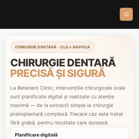
Skip
to
content
CHIRURGIE DENTARĂ · CLUJ-NAPOCA
CHIRURGIE DENTARĂ
PRECISĂ ȘI SIGURĂ
La Betadent Clinic, intervențiile chirurgicale orale
sunt planificate digital și realizate cu atenție
maximă — de la extracții simple la chirurgie
preimplantară complexă. Fiecare caz este tratat
fără grabă, pentru rezultate care durează.
Planificare digitală