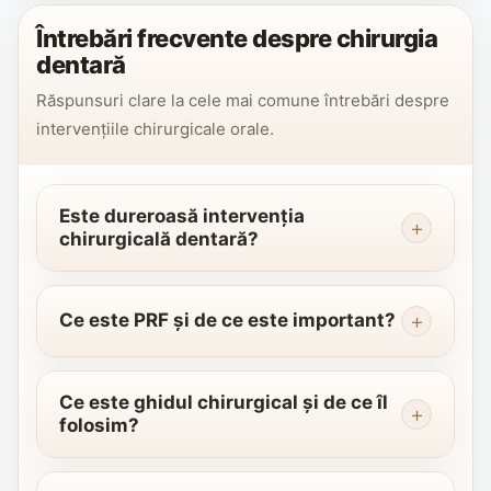
Întrebări frecvente despre chirurgia
dentară
Răspunsuri clare la cele mai comune întrebări despre
intervențiile chirurgicale orale.
Este dureroasă intervenția
+
chirurgicală dentară?
Nu. Toate intervențiile chirurgicale se
realizează sub anestezie locală eficientă —
+
Ce este PRF și de ce este important?
disconfortul în timpul procedurii este minim sau
PRF (Plasmă Bogată în Fibrină) este un produs
absent. Dr. Bogdan Zaharie se asigură că
biologic obținut din sângele propriu al
Ce este ghidul chirurgical și de ce îl
anestezia este completă înainte de a începe.
+
folosim?
pacientului, prin centrifugare. Conține factori de
După intervenție poate apărea o sensibilitate
creștere care accelerează vindecarea, reduc
ușoară, gestionabilă cu medicația recomandată.
Ghidul chirurgical este un dispozitiv realizat
inflamația și îmbunătățesc integrarea